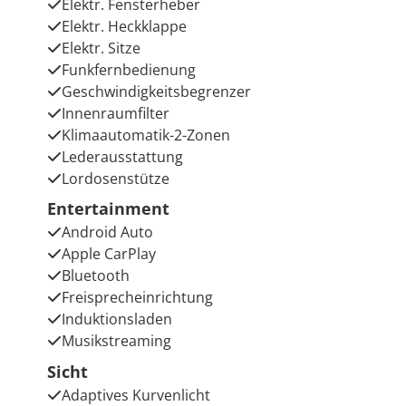
Elektr. Fensterheber
Elektr. Heckklappe
Elektr. Sitze
Funkfernbedienung
Geschwindigkeitsbegrenzer
Innenraumfilter
Klimaautomatik-2-Zonen
Lederausstattung
Lordosenstütze
Entertainment
Android Auto
Apple CarPlay
Bluetooth
Freisprecheinrichtung
Induktionsladen
Musikstreaming
Sicht
Adaptives Kurvenlicht