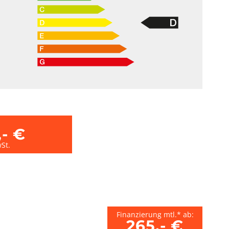
,- €
St.
Finanzierung mtl.* ab:
265,- €