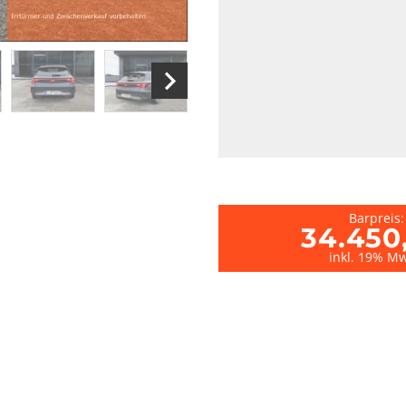
Barpreis:
34.450
inkl. 19% Mw