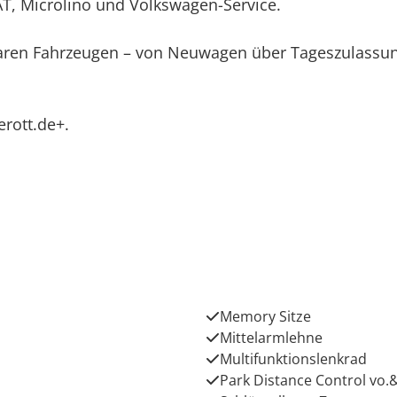
AT, Microlino und Volkswagen-Service.
baren Fahrzeugen – von Neuwagen über Tageszulassun
erott.de+.
Memory Sitze
Mittelarmlehne
Multifunktionslenkrad
Park Distance Control vo.&