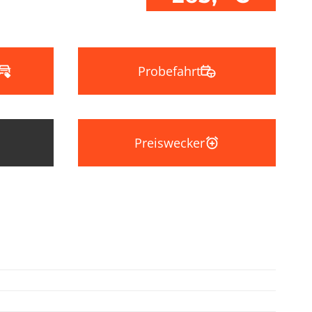
Probefahrt
Preiswecker