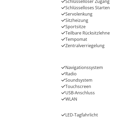
Schlüsselloser Zugang
Schlüsselloses Starten
Servolenkung
Sitzheizung
Sportsitze
Teilbare Rücksitzlehne
Tempomat
Zentralverriegelung
Navigationssystem
Radio
Soundsystem
Touchscreen
USB-Anschluss
WLAN
LED-Tagfahrlicht