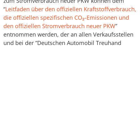
zum Stromverbrauch neuer PKW können dem
“
Leitfaden über den offiziellen Kraftstoffverbrauch,
die offiziellen spezifischen CO₂-Emissionen und
den offiziellen Stromverbrauch neuer PKW
”
entnommen werden, der an allen Verkaufsstellen
und bei der “Deutschen Automobil Treuhand
GmbH” unentgeltlich erhältlich ist unter
www.dat.de
.
Škoda
CUPRA
Škoda Modelle
SEAT
CUPRA Modelle
XPENG
SEAT Modelle
Lotus
XPENG Modelle
MICROLINO
Lotus Modelle
Škoda Leasing
CUPRA Leasing