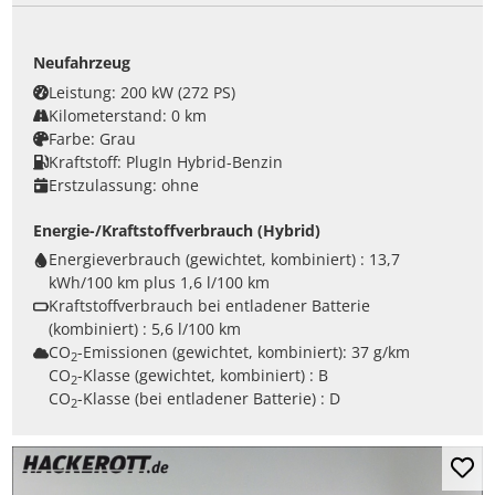
Neufahrzeug
Leistung:
200 kW (272 PS)
Kilometerstand:
0 km
Farbe:
Grau
Kraftstoff:
PlugIn Hybrid-Benzin
Erstzulassung:
ohne
Energie-/Kraftstoffverbrauch (Hybrid)
Energieverbrauch (gewichtet, kombiniert) :
13,7
kWh/100 km plus 1,6 l/100 km
Kraftstoffverbrauch bei entladener Batterie
(kombiniert) :
5,6 l/100 km
CO
-Emissionen (gewichtet, kombiniert):
37 g/km
2
CO
-Klasse (gewichtet, kombiniert) :
B
2
CO
-Klasse (bei entladener Batterie) :
D
2
Mer