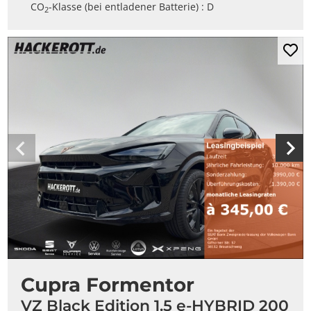
CO
-Klasse (bei entladener Batterie) :
D
2
Mer
Cupra Formentor
VZ Black Edition 1.5 e-HYBRID 200