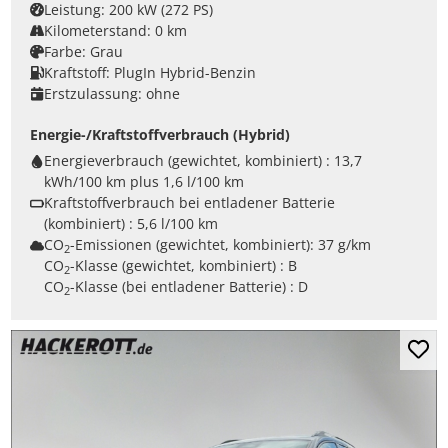
Leistung:
200 kW (272 PS)
Kilometerstand:
0 km
Farbe:
Grau
Kraftstoff:
PlugIn Hybrid-Benzin
Erstzulassung:
ohne
Energie-/Kraftstoffverbrauch (Hybrid)
Energieverbrauch (gewichtet, kombiniert) :
13,7
kWh/100 km plus 1,6 l/100 km
Kraftstoffverbrauch bei entladener Batterie
(kombiniert) :
5,6 l/100 km
CO
-Emissionen (gewichtet, kombiniert):
37 g/km
2
CO
-Klasse (gewichtet, kombiniert) :
B
2
CO
-Klasse (bei entladener Batterie) :
D
2
Mer