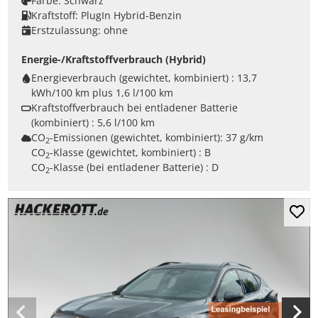
Farbe:
Schwarz
Kraftstoff:
PlugIn Hybrid-Benzin
Erstzulassung:
ohne
Energie-/Kraftstoffverbrauch (Hybrid)
Energieverbrauch (gewichtet, kombiniert) :
13,7
kWh/100 km plus 1,6 l/100 km
Kraftstoffverbrauch bei entladener Batterie
(kombiniert) :
5,6 l/100 km
CO
-Emissionen (gewichtet, kombiniert):
37 g/km
2
CO
-Klasse (gewichtet, kombiniert) :
B
2
CO
-Klasse (bei entladener Batterie) :
D
2
Mer