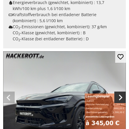
Energieverbrauch (gewichtet, kombiniert) :
13,7
kWh/100 km plus 1,6 l/100 km
Kraftstoffverbrauch bei entladener Batterie
(kombiniert) :
5,6 l/100 km
CO
-Emissionen (gewichtet, kombiniert):
37 g/km
2
CO
-Klasse (gewichtet, kombiniert) :
B
2
CO
-Klasse (bei entladener Batterie) :
D
2
Mer