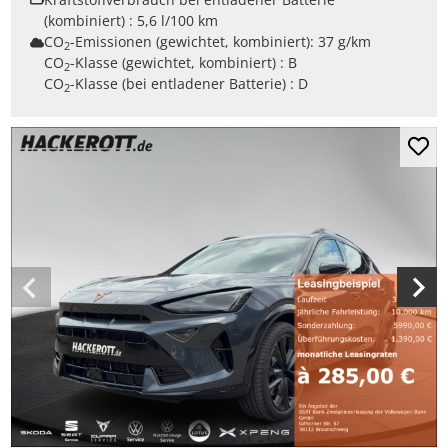
(kombiniert) :
5,6 l/100 km
CO
-Emissionen (gewichtet, kombiniert):
37 g/km
2
CO
-Klasse (gewichtet, kombiniert) :
B
2
CO
-Klasse (bei entladener Batterie) :
D
2
Mer