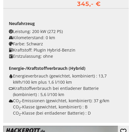
345,- €
Neufahrzeug
Leistung:
200 kW (272 PS)
Kilometerstand:
0 km
Farbe:
Schwarz
Kraftstoff:
PlugIn Hybrid-Benzin
Erstzulassung:
ohne
Energie-/Kraftstoffverbrauch (Hybrid)
Energieverbrauch (gewichtet, kombiniert) :
13,7
kWh/100 km plus 1,6 l/100 km
Kraftstoffverbrauch bei entladener Batterie
(kombiniert) :
5,6 l/100 km
CO
-Emissionen (gewichtet, kombiniert):
37 g/km
2
CO
-Klasse (gewichtet, kombiniert) :
B
2
CO
-Klasse (bei entladener Batterie) :
D
2
Mer