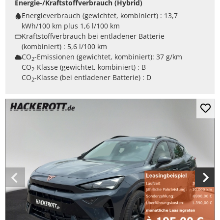
Energie-/Kraftstoffverbrauch (Hybrid)
Energieverbrauch (gewichtet, kombiniert) :
13,7
kWh/100 km plus 1,6 l/100 km
Kraftstoffverbrauch bei entladener Batterie
(kombiniert) :
5,6 l/100 km
CO
-Emissionen (gewichtet, kombiniert):
37 g/km
2
CO
-Klasse (gewichtet, kombiniert) :
B
2
CO
-Klasse (bei entladener Batterie) :
D
2
Mer