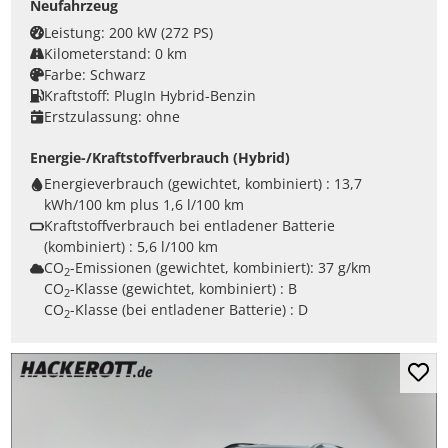
Neufahrzeug
Leistung:
200 kW (272 PS)
Kilometerstand:
0 km
Farbe:
Schwarz
Kraftstoff:
PlugIn Hybrid-Benzin
Erstzulassung:
ohne
Energie-/Kraftstoffverbrauch (Hybrid)
Energieverbrauch (gewichtet, kombiniert) :
13,7
kWh/100 km plus 1,6 l/100 km
Kraftstoffverbrauch bei entladener Batterie
(kombiniert) :
5,6 l/100 km
CO
-Emissionen (gewichtet, kombiniert):
37 g/km
2
CO
-Klasse (gewichtet, kombiniert) :
B
2
CO
-Klasse (bei entladener Batterie) :
D
2
Mer