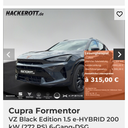
Mer
Cupra Formentor
VZ Black Edition 1.5 e-HYBRID 200
kW (272 PS) 6-Gang-DSG