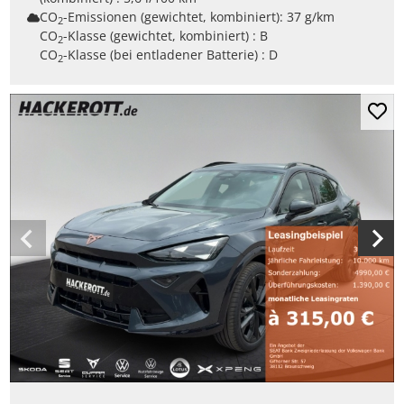
CO
-Emissionen (gewichtet, kombiniert):
37 g/km
2
CO
-Klasse (gewichtet, kombiniert) :
B
2
CO
-Klasse (bei entladener Batterie) :
D
2
Mer