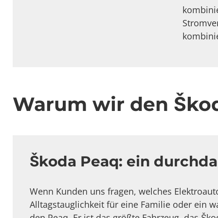
kombinie
Stromver
kombinie
Warum wir den Ško
Škoda Peaq: ein durchd
Wenn Kunden uns fragen, welches Elektroauto 
Alltagstauglichkeit für eine Familie oder ein
den Peaq. Er ist das größte Fahrzeug, das Ško