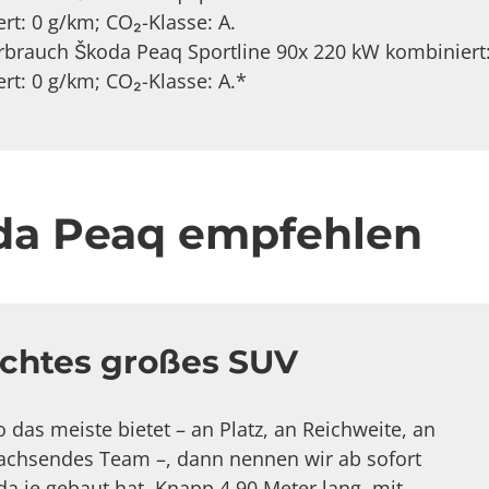
rt: 0 g/km; CO₂-Klasse: A.
brauch Škoda Peaq Sportline 90x 220 kW kombiniert
rt: 0 g/km; CO₂-Klasse: A.*
da Peaq empfehlen
achtes großes SUV
das meiste bietet – an Platz, an Reichweite, an
 wachsendes Team –, dann nennen wir ab sofort
da je gebaut hat. Knapp 4,90 Meter lang, mit