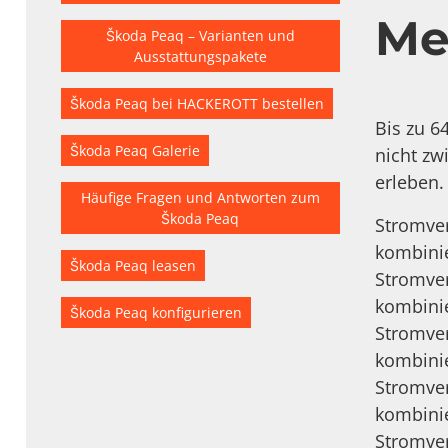
Me
Škoda Peaq – Varianten und
Ausstattungspakete
Škoda Peaq bei HACKEROTT bestellen
Bis zu 6
Škoda Peaq Galerie
nicht zw
erleben.
Häufige Fragen und Antworten zum
Škoda Peaq
Stromver
kombinie
Škoda Peaq leasen
Stromver
kombinie
Škoda Peaq konfigurieren
Stromver
kombinie
Stromver
kombinie
Stromver