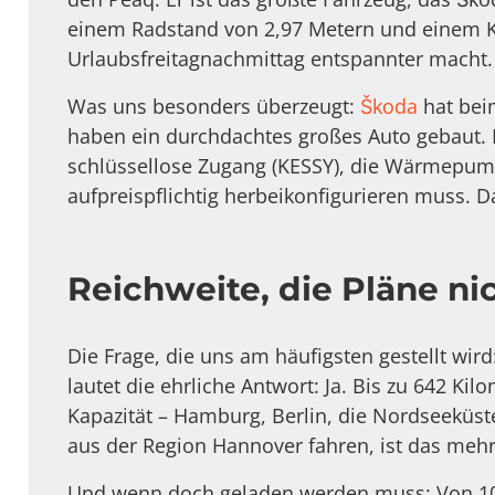
einem Radstand von 2,97 Metern und einem Ko
Urlaubsfreitagnachmittag entspannter macht.
Was uns besonders überzeugt:
Škoda
hat beim
haben ein durchdachtes großes Auto gebaut. 
schlüssellose Zugang (KESSY), die Wärmepump
aufpreispflichtig herbeikonfigurieren muss. D
Reichweite, die Pläne ni
Die Frage, die uns am häufigsten gestellt wird
lautet die ehrliche Antwort: Ja. Bis zu 642 K
Kapazität – Hamburg, Berlin, die Nordseeküst
aus der Region Hannover fahren, ist das mehr
Und wenn doch geladen werden muss: Von 10 a