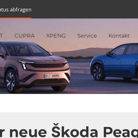
atus abfragen
T
CUPRA
XPENG
Service
Kontakt
r neue Škoda Peaq.