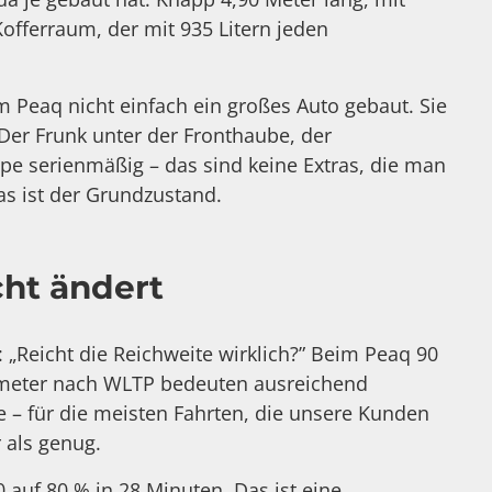
fferraum, der mit 935 Litern jeden
 Peaq nicht einfach ein großes Auto gebaut. Sie
Der Frunk unter der Fronthaube, der
e serienmäßig – das sind keine Extras, die man
as ist der Grundzustand.
cht ändert
: „Reicht die Reichweite wirklich?” Beim Peaq 90
ilometer nach WLTP bedeuten ausreichend
e – für die meisten Fahrten, die unsere Kunden
 als genug.
uf 80 % in 28 Minuten. Das ist eine