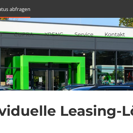
atus abfragen
T
CUPRA
XPENG
Service
Kontakt
dividuelle Leasing