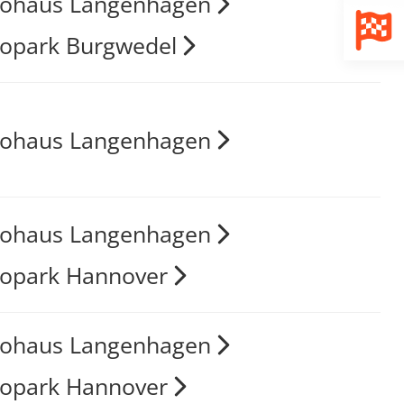
tohaus Langenhagen
opark Burgwedel
tohaus Langenhagen
tohaus Langenhagen
opark Hannover
tohaus Langenhagen
opark Hannover