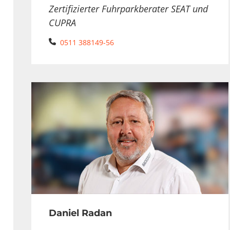
Zertifizierter Fuhrparkberater SEAT und
CUPRA
Telefon:
0511 388149-56
Daniel Radan