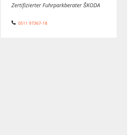
Zertifizierter Fuhrparkberater ŠKODA
Telefon:
0511 97367-18