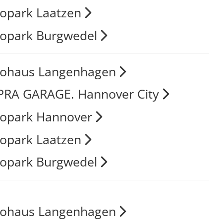
opark Laatzen
opark Burgwedel
tohaus Langenhagen
RA GARAGE. Hannover City
opark Hannover
opark Laatzen
opark Burgwedel
tohaus Langenhagen