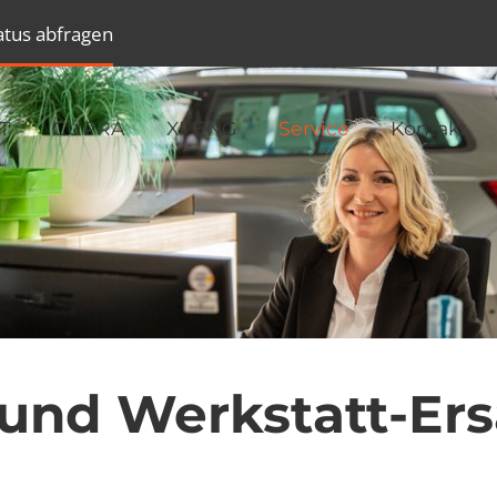
atus abfragen
T
CUPRA
XPENG
Service
Kontakt
und Werkstatt-Er