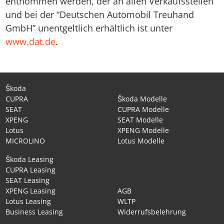
entnommen werden, der an allen Verkaufsstellen
und bei der “Deutschen Automobil Treuhand
GmbH” unentgeltlich erhältlich ist unter
www.dat.de
.
Škoda
CUPRA
Škoda Modelle
SEAT
CUPRA Modelle
XPENG
SEAT Modelle
Lotus
XPENG Modelle
MICROLINO
Lotus Modelle
Škoda Leasing
CUPRA Leasing
SEAT Leasing
XPENG Leasing
AGB
Lotus Leasing
WLTP
Business Leasing
Widerrufsbelehrung