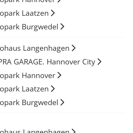
opark Laatzen
opark Burgwedel
tohaus Langenhagen
RA GARAGE. Hannover City
opark Hannover
opark Laatzen
opark Burgwedel
tohaus Langenhagen