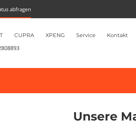
atus abfragen
T
CUPRA
XPENG
Service
Kontakt
2808893
Unsere M