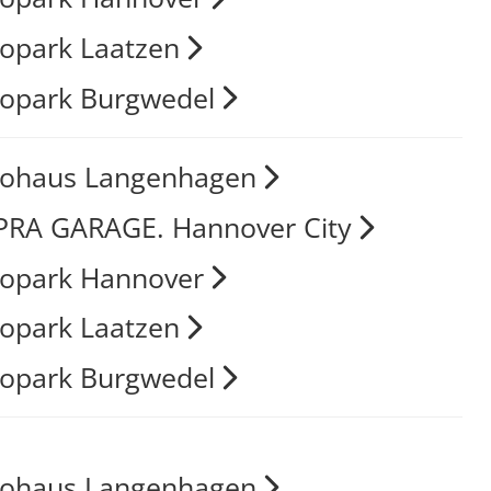
opark Laatzen
opark Burgwedel
tohaus Langenhagen
RA GARAGE. Hannover City
opark Hannover
opark Laatzen
opark Burgwedel
tohaus Langenhagen