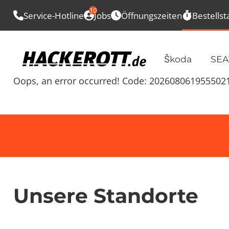
10
Service-Hotline
Jobs
Öffnungszeiten
Bestellst
Škoda
SEA
Oops, an error occurred! Code: 202608061955502
Unsere Standorte