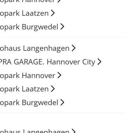
opark Laatzen
opark Burgwedel
tohaus Langenhagen
RA GARAGE. Hannover City
opark Hannover
opark Laatzen
opark Burgwedel
tohaus Langenhagen