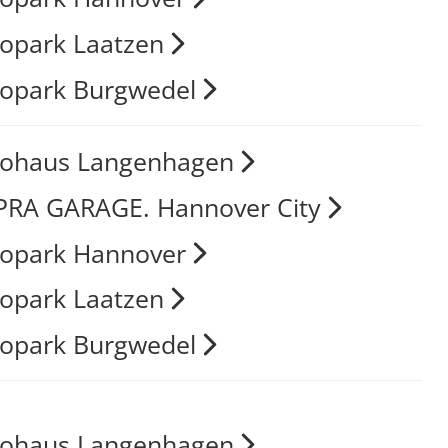
opark Laatzen
opark Burgwedel
tohaus Langenhagen
RA GARAGE. Hannover City
opark Hannover
opark Laatzen
opark Burgwedel
tohaus Langenhagen