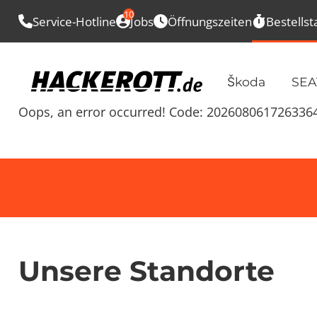
10
Service-Hotline
Jobs
Öffnungszeiten
Bestellst
Škoda
SEA
Oops, an error occurred! Code: 202608061726336
Unsere Standorte