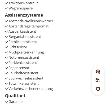
Traktionskontrolle
Wegfahrsperre
Assistenzsysteme
Abstands-/Kollisionswarner
Abstandsregeltempomat
Ausparkassistent
Berganfahrassistent
Fernlichtassistent
Lichtsensor
Müdigkeitserkennung
Notbremsassistent
Parklenkassistent
Regensensor
Spurhalteassistent
Inz
Spurwechselassistent
Pro
Totwinkelassistent
Verkehrszeichenerkennung
Prei
Qualitaet
Garantie