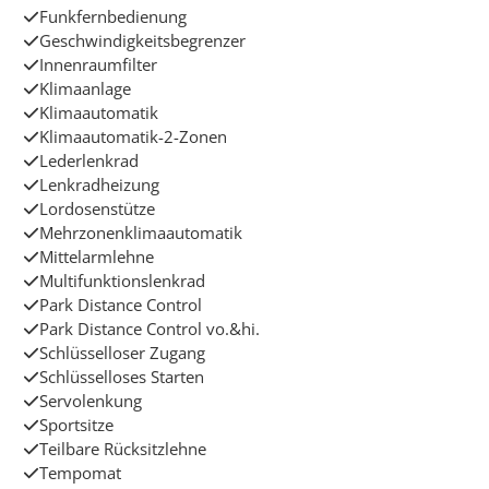
Funkfernbedienung
Geschwindigkeitsbegrenzer
Innenraumfilter
Klimaanlage
Klimaautomatik
Klimaautomatik-2-Zonen
Lederlenkrad
Lenkradheizung
Lordosenstütze
Mehrzonenklimaautomatik
Mittelarmlehne
Multifunktionslenkrad
Park Distance Control
Park Distance Control vo.&hi.
Schlüsselloser Zugang
Schlüsselloses Starten
Servolenkung
Sportsitze
Teilbare Rücksitzlehne
Tempomat