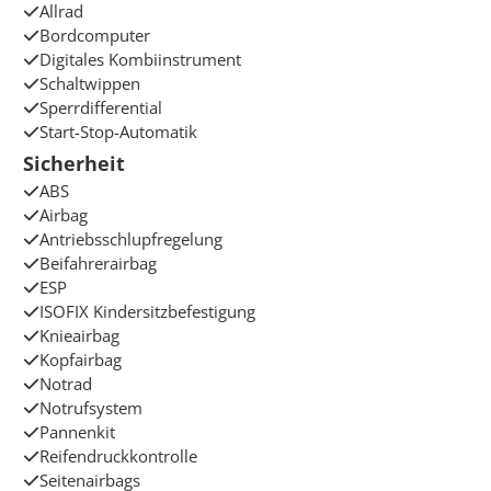
Allrad
Bordcomputer
Digitales Kombiinstrument
Schaltwippen
Sperrdifferential
Start-Stop-Automatik
Sicherheit
ABS
Airbag
Antriebsschlupfregelung
Beifahrerairbag
ESP
ISOFIX Kindersitzbefestigung
Knieairbag
Kopfairbag
Notrad
Notrufsystem
Pannenkit
Reifendruckkontrolle
Seitenairbags