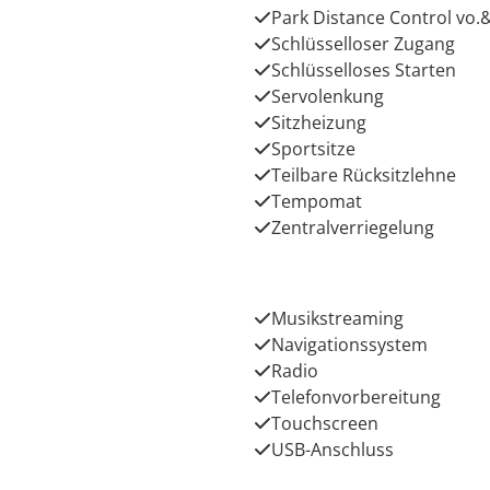
Park Distance Control vo.&
Schlüsselloser Zugang
Schlüsselloses Starten
Servolenkung
Sitzheizung
Sportsitze
Teilbare Rücksitzlehne
Tempomat
Zentralverriegelung
Musikstreaming
Navigationssystem
Radio
Telefonvorbereitung
Touchscreen
USB-Anschluss