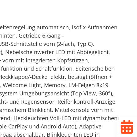
weitenregelung automatisch, Isofix-Aufnahmen
 hinten, Getriebe 6-Gang -
B-Schnittstelle vorn (2-fach, Typ C),
t), Nebelscheinwerfer LED mit Abbiegelicht,
 vorn mit integrierten Kopfstützen,
ifunktion und Schaltfunktion, Seitenscheiben
ckklappe/-Deckel elektr. betätigt (öffnen +
ung, Welcome Light, Memory, LM-Felgen 8x19
erasystem Umgebungsansicht (Top View, 360°),
cht- und Regensensor, Reifenkontroll-Anzeige,
namischem Blinklicht, Mittelkonsole vorn mit
nzend, Heckleuchten Voll-LED mit dynamischem
Apple CarPlay und Android Auto), Adaptive
irbag abschaltbar, Blinkleuchten LED in