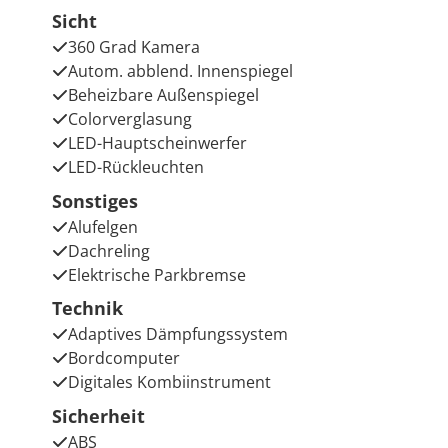
Sicht
360 Grad Kamera
Autom. abblend. Innenspiegel
Beheizbare Außenspiegel
Colorverglasung
LED-Hauptscheinwerfer
LED-Rückleuchten
Sonstiges
Alufelgen
Dachreling
Elektrische Parkbremse
Technik
Adaptives Dämpfungssystem
Bordcomputer
Digitales Kombiinstrument
Sicherheit
ABS