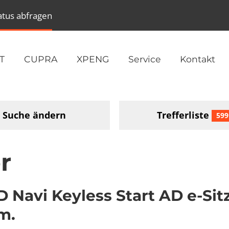
atus abfragen
T
CUPRA
XPENG
Service
Kontakt
Suche ändern
Trefferliste
599
r
 Navi Keyless Start AD e-Si
m.