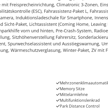
e mit Freisprecheinrichtung, Climatronic 3-Zonen, Ein
bilitätskontrolle (ESC), Fahrassistenz-Paket L, Fahrass
ontkamera, Induktionsladeschale für Smartphone, Inne
 und Sicht-Paket, Lichtassistent (Coming Home, Leavin
nparkhilfe vorn und hinten, Pre-Crash-System, Radioe
lung, Sitzhöhenverstellung Fahrersitz, Sonderlackierun
tent, Spurwechselassistent und Ausstiegswarnung, Um
nung, Wärmeschutzverglasung, Winter-Paket, ZV mit 
Mehrzonenklimaautomati
Memory Sitze
Mittelarmlehne
Multifunktionslenkrad
Park Distance Control