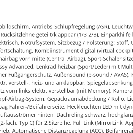
bildschirm, Antriebs-Schlupfregelung (ASR), Leucht
 Rücksitzlehne geteilt/klappbar (1/3-2/3), Einparkhilfe
isch, Notrufsystem, Sitzbezug / Polsterung: Stoff, US
ortschaltung, Kombiinstrument digital (virtual cockpi
rbag vorn mitte (Central Airbag), Sport-Schalensitze
ssy Advanced, Lenkrad heizbar (Sport/Leder) mit Mult
er Fußgängerschutz, Außensound (e-sound / AVAS), He
ektr. verstell-, heiz- und anklappbar, Spiegelabsenk
 Sitz vorn links elektr. verstellbar (mit Memory), Kam
 Kopf-Airbag-System, Gepäckraumabdeckung / Rollo, Li
rbag Fahrer-/Beifahrerseite, Heckleuchten LED mit dy
Luftausströmer hinten, Dachreling schwarz, hochglä
2-fach, Typ C) für 2.Sitzreihe, Full Link (MirrorLink, 
rieb, Automatische Distanzregelung (ACC), Beifahrera