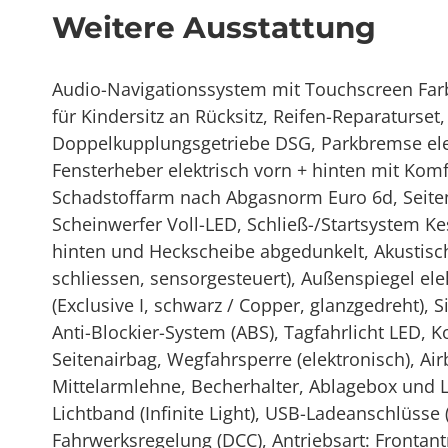
Weitere Ausstattung
Audio-Navigationssystem mit Touchscreen Farb
für Kindersitz an Rücksitz, Reifen-Reparaturset,
Doppelkupplungsgetriebe DSG, Parkbremse elektr
Fensterheber elektrisch vorn + hinten mit Komf
Schadstoffarm nach Abgasnorm Euro 6d, Seitenai
Scheinwerfer Voll-LED, Schließ-/Startsystem Ke
hinten und Heckscheibe abgedunkelt, Akustisch
schliessen, sensorgesteuert), Außenspiegel el
(Exclusive I, schwarz / Copper, glanzgedreht),
Anti-Blockier-System (ABS), Tagfahrlicht LED,
Seitenairbag, Wegfahrsperre (elektronisch), Ai
Mittelarmlehne, Becherhalter, Ablagebox und 
Lichtband (Infinite Light), USB-Ladeanschlüsse (
Fahrwerksregelung (DCC), Antriebsart: Frontant