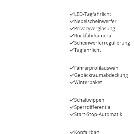
LED-Tagfahrlicht
Nebelscheinwerfer
Privacyverglasung
Rückfahrkamera
Scheinwerferregulierung
Tagfahrlicht
Fahrerprofilauswahl
Gepäckraumabdeckung
Winterpaket
Schaltwippen
Sperrdifferential
Start-Stop-Automatik
Kopfairbag