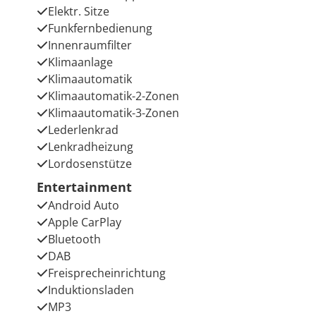
Elektr. Sitze
Funkfernbedienung
Innenraumfilter
Klimaanlage
Klimaautomatik
Klimaautomatik-2-Zonen
Klimaautomatik-3-Zonen
Lederlenkrad
Lenkradheizung
Lordosenstütze
Entertainment
Android Auto
Apple CarPlay
Bluetooth
DAB
Freisprecheinrichtung
Induktionsladen
MP3