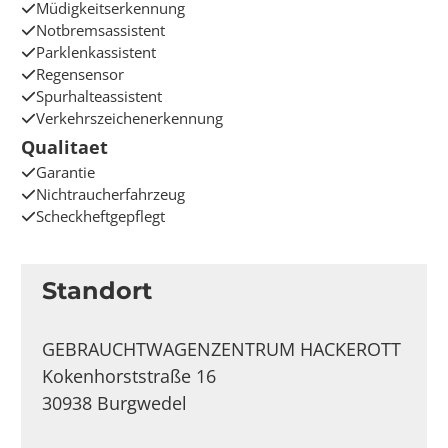
Müdigkeitserkennung
Notbremsassistent
Parklenkassistent
Regensensor
Spurhalteassistent
Verkehrszeichenerkennung
Qualitaet
Garantie
Nichtraucherfahrzeug
Scheckheftgepflegt
Standort
GEBRAUCHTWAGENZENTRUM HACKEROTT
Kokenhorststraße 16
30938 Burgwedel