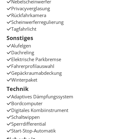
Nebelscheinwerfer
Privacyverglasung
Rückfahrkamera
Scheinwerferregulierung
Tagfahrlicht
Sonstiges
Alufelgen
Dachreling
Elektrische Parkbremse
Fahrerprofilauswahl
Gepäckraumabdeckung
Winterpaket
Technik
Adaptives Dämpfungssystem
Bordcomputer
Digitales Kombiinstrument
Schaltwippen
Sperrdifferential
Start-Stop-Automatik