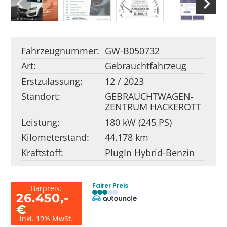
Fahrzeugnummer:
GW-B050732
Art:
Gebrauchtfahrzeug
Erstzulassung:
12 / 2023
Standort:
GEBRAUCHT­WAGEN­
ZENTRUM HACKEROTT
Leistung:
180 kW (245 PS)
Kilometerstand:
44.178 km
Kraftstoff:
PlugIn Hybrid-Benzin
Fairer Preis
Barpreis:
26.450,-
€
inkl. 19% MwSt.