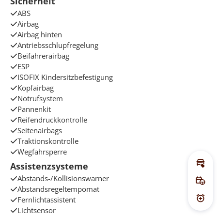
Sicherheit
ABS
Airbag
Airbag hinten
Antriebsschlupfregelung
Beifahrerairbag
ESP
ISOFIX Kindersitzbefestigung
Kopfairbag
Notrufsystem
Pannenkit
Reifendruckkontrolle
Seitenairbags
Traktionskontrolle
Wegfahrsperre
Assistenzsysteme
Inz
Abstands-/Kollisionswarner
Pro
Abstandsregeltempomat
Fernlichtassistent
Prei
Lichtsensor