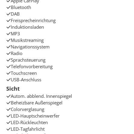
Apple CarPlay
Bluetooth
DAB
Freisprecheinrichtung
Induktionsladen
MP3
Musikstreaming
Navigationssystem
Radio
Sprachsteuerung
Telefonvorbereitung
Touchscreen
USB-Anschluss
Sicht
Autom. abblend. Innenspiegel
Beheizbare Außenspiegel
Colorverglasung
LED-Hauptscheinwerfer
LED-Rückleuchten
LED-Tagfahrlicht