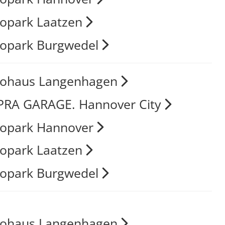
opark Laatzen
opark Burgwedel
tohaus Langenhagen
RA GARAGE. Hannover City
opark Hannover
opark Laatzen
opark Burgwedel
tohaus Langenhagen