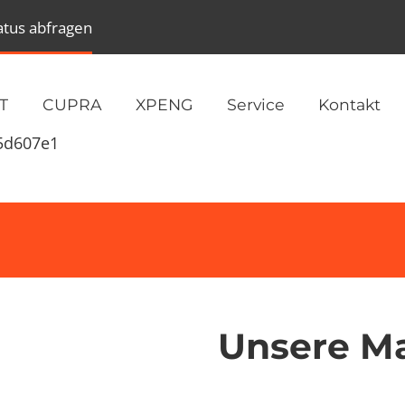
atus abfragen
T
CUPRA
XPENG
Service
Kontakt
e5d607e1
Unsere M