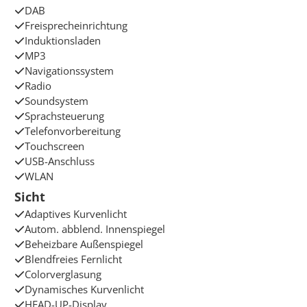
DAB
Freisprecheinrichtung
Induktionsladen
MP3
Navigationssystem
Radio
Soundsystem
Sprachsteuerung
Telefonvorbereitung
Touchscreen
USB-Anschluss
WLAN
Sicht
Adaptives Kurvenlicht
Autom. abblend. Innenspiegel
Beheizbare Außenspiegel
Blendfreies Fernlicht
Colorverglasung
Dynamisches Kurvenlicht
HEAD-UP-Display