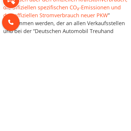
Inzahlungnahme-Rechner
die offiziellen spezifischen CO₂-Emissionen und
den offiziellen Stromverbrauch neuer PKW
”
entnommen werden, der an allen Verkaufsstellen
und bei der “Deutschen Automobil Treuhand
GmbH” unentgeltlich erhältlich ist unter
www.dat.de
.
Škoda
CUPRA
Škoda Modelle
SEAT
CUPRA Modelle
XPENG
SEAT Modelle
Lotus
XPENG Modelle
MICROLINO
Lotus Modelle
Škoda Leasing
CUPRA Leasing
SEAT Leasing