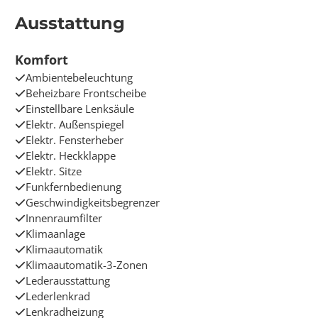
Ausstattung
Komfort
Ambientebeleuchtung
Beheizbare Frontscheibe
Einstellbare Lenksäule
Elektr. Außenspiegel
Elektr. Fensterheber
Elektr. Heckklappe
Elektr. Sitze
Funkfernbedienung
Geschwindigkeitsbegrenzer
Innenraumfilter
Klimaanlage
Klimaautomatik
Klimaautomatik-3-Zonen
Lederausstattung
Lederlenkrad
Lenkradheizung