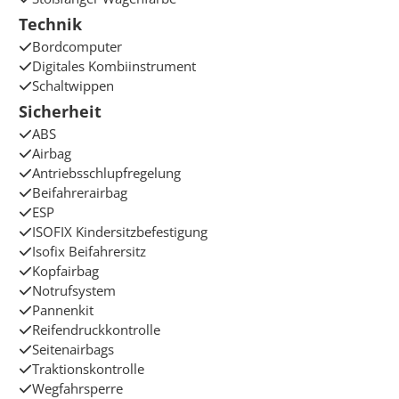
Technik
Bordcomputer
Digitales Kombiinstrument
Schaltwippen
Sicherheit
ABS
Airbag
Antriebsschlupfregelung
Beifahrerairbag
ESP
ISOFIX Kindersitzbefestigung
Isofix Beifahrersitz
Kopfairbag
Notrufsystem
Pannenkit
Reifendruckkontrolle
Seitenairbags
Traktionskontrolle
Wegfahrsperre