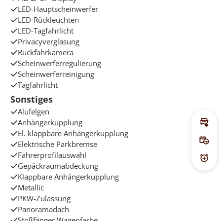
LED-Hauptscheinwerfer
LED-Rückleuchten
LED-Tagfahrlicht
Privacyverglasung
Rückfahrkamera
Scheinwerferregulierung
Scheinwerferreinigung
Tagfahrlicht
Sonstiges
Alufelgen
Anhängerkupplung
Inz
El. klappbare Anhängerkupplung
Elektrische Parkbremse
Pro
Fahrerprofilauswahl
Prei
Gepäckraumabdeckung
Klappbare Anhängerkupplung
Metallic
PKW-Zulassung
Panoramadach
Stoßfänger Wagenfarbe