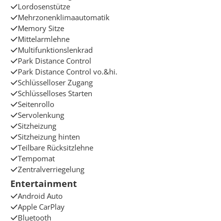
Lordosenstütze
Mehrzonenklimaautomatik
Memory Sitze
Mittelarmlehne
Multifunktionslenkrad
Park Distance Control
Park Distance Control vo.&hi.
Schlüsselloser Zugang
Schlüsselloses Starten
Seitenrollo
Servolenkung
Sitzheizung
Sitzheizung hinten
Teilbare Rücksitzlehne
Tempomat
Zentralverriegelung
Entertainment
Android Auto
Apple CarPlay
Bluetooth