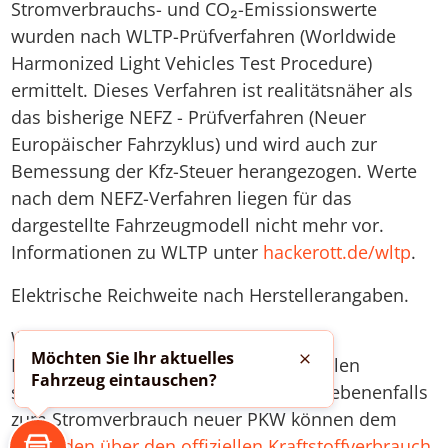
Stromverbrauchs- und CO₂-Emissionswerte
wurden nach WLTP-Prüfverfahren (Worldwide
Harmonized Light Vehicles Test Procedure)
ermittelt. Dieses Verfahren ist realitätsnäher als
das bisherige NEFZ - Prüfverfahren (Neuer
Europäischer Fahrzyklus) und wird auch zur
Bemessung der Kfz-Steuer herangezogen. Werte
nach dem NEFZ-Verfahren liegen für das
dargestellte Fahrzeugmodell nicht mehr vor.
Informationen zu WLTP unter
hackerott.de/wltp
.
Elektrische Reichweite nach Herstellerangaben.
Weitere Informationen zum offiziellen
Möchten Sie Ihr aktuelles
Kraftstoffverbrauch und zu den offiziellen
Schließen
Fahrzeug eintauschen?
spezifischen CO₂-Emissionen und gegebenenfalls
zum Stromverbrauch neuer PKW können dem
“
Leitfaden über den offiziellen Kraftstoffverbrauch,