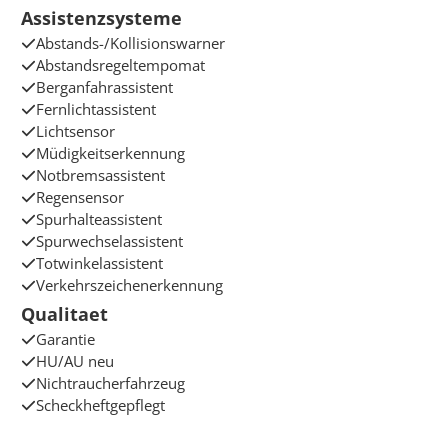
Assistenzsysteme
Abstands-/Kollisionswarner
Abstandsregeltempomat
Berganfahrassistent
Fernlichtassistent
Lichtsensor
Müdigkeitserkennung
Notbremsassistent
Regensensor
Spurhalteassistent
Spurwechselassistent
Totwinkelassistent
Verkehrszeichenerkennung
Qualitaet
Garantie
HU/AU neu
Nichtraucherfahrzeug
Scheckheftgepflegt