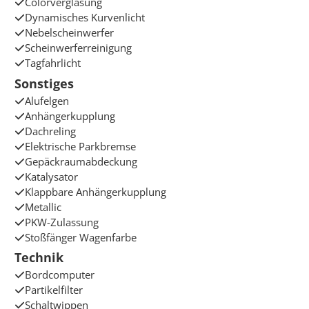
Colorverglasung
Dynamisches Kurvenlicht
Nebelscheinwerfer
Scheinwerferreinigung
Tagfahrlicht
Sonstiges
Alufelgen
Anhängerkupplung
Dachreling
Elektrische Parkbremse
Gepäckraumabdeckung
Katalysator
Klappbare Anhängerkupplung
Metallic
PKW-Zulassung
Stoßfänger Wagenfarbe
Technik
Bordcomputer
Partikelfilter
Schaltwippen