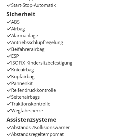
Start-Stop-Automatik
Sicherheit
ABS
Airbag
Alarmanlage
Antriebsschlupfregelung
Beifahrerairbag
ESP
ISOFIX Kindersitzbefestigung
Knieairbag
Kopfairbag
Pannenkit
Reifendruckkontrolle
Seitenairbags
Traktionskontrolle
Wegfahrsperre
Assistenzsysteme
Abstands-/Kollisionswarner
Abstandsregeltempomat