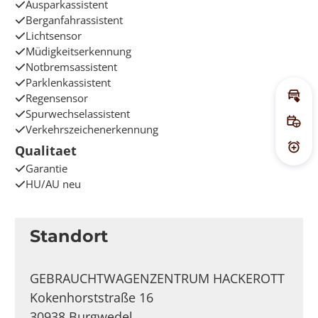
Ausparkassistent
Berganfahrassistent
Lichtsensor
Müdigkeitserkennung
Notbremsassistent
Parklenkassistent
Regensensor
Inz
Spurwechselassistent
Pro
Verkehrszeichenerkennung
Qualitaet
Prei
Garantie
HU/AU neu
Standort
GEBRAUCHTWAGENZENTRUM HACKEROTT
Kokenhorststraße 16
30938 Burgwedel