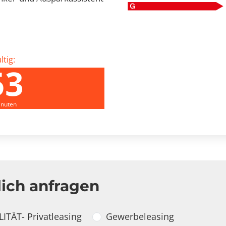
tig:
53
inuten
lich anfragen
ITÄT- Privatleasing
Gewerbeleasing