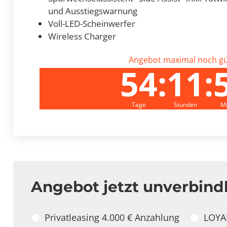
und Ausstiegswarnung
Voll-LED-Scheinwerfer
Wireless Charger
Angebot maximal noch gül
54
:
11
:
Tage
Stunden
M
Angebot jetzt unverbind
Angebotstyp
Privatleasing 4.000 € Anzahlung
LOYAL