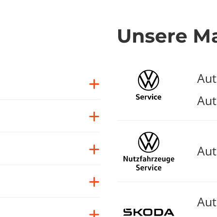
Unsere M
Au
Aut
Au
Au