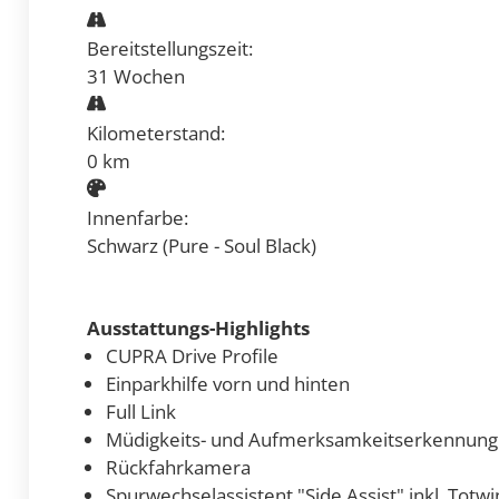
Bereitstellungszeit:
31 Wochen
Kilometerstand:
0 km
Innenfarbe:
Schwarz (Pure - Soul Black)
Ausstattungs-Highlights
CUPRA Drive Profile
Einparkhilfe vorn und hinten
Full Link
Müdigkeits- und Aufmerksamkeitserkennung
Rückfahrkamera
Spurwechselassistent "Side Assist" inkl. Totw