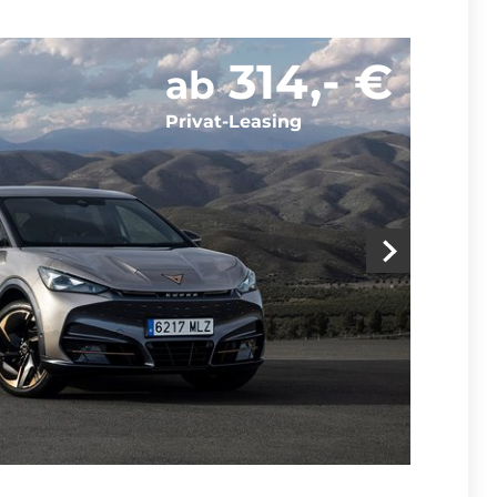
314,- €
ab
Privat-Leasing