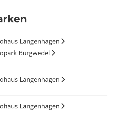
arken
tohaus Langenhagen
opark Burgwedel
tohaus Langenhagen
tohaus Langenhagen