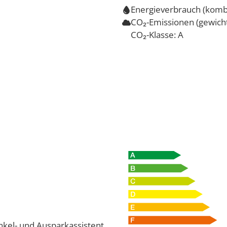
Energieverbrauch (kombi
CO₂-Emissionen (gewicht
CO₂-Klasse:
A
inkel- und Ausparkassistent